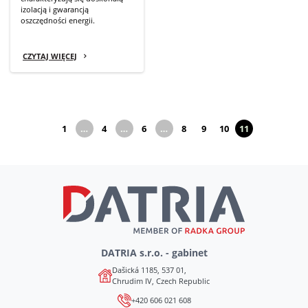
izolacją i gwarancją
oszczędności energii.
CZYTAJ WIĘCEJ
1
…
4
…
6
…
8
9
10
11
(obecny)
(obecny)
(obecny)
(obecny)
(obecny)
(obecny)
DATRIA s.r.o. - gabinet
Dašická 1185, 537 01,
Chrudim IV, Czech Republic
+420 606 021 608