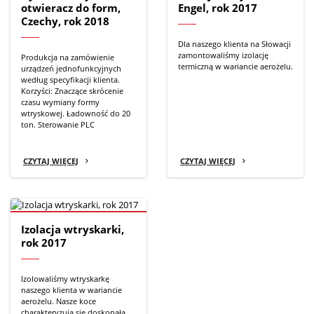
otwieracz do form,
Engel, rok 2017
Czechy, rok 2018
Dla naszego klienta na Słowacji
zamontowaliśmy izolację
Produkcja na zamówienie
termiczną w wariancie aerożelu.
urządzeń jednofunkcyjnych
według specyfikacji klienta.
Korzyści: Znaczące skrócenie
czasu wymiany formy
wtryskowej. Ładowność do 20
ton. Sterowanie PLC
CZYTAJ WIĘCEJ
CZYTAJ WIĘCEJ
Izolacja wtryskarki,
rok 2017
Izolowaliśmy wtryskarkę
naszego klienta w wariancie
aerożelu. Nasze koce
charakteryzują się doskonałą