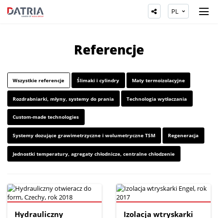
PL
Referencje
Wszystkie referencje
Ślimaki i cylindry
Maty termoizolacyjne
Rozdrabniarki, młyny, systemy do prania
Technologia wytłaczania
Custom-made technologies
Systemy dozujące grawimetrzyczne i wolumetryczne TSM
Regeneracja
Jednostki temperatury, agregaty chłodnicze, centralne chłodzenie
Hydrauliczny
Izolacja wtryskarki