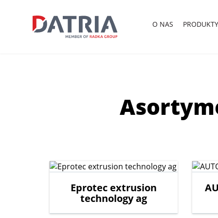
O
NAS
PRODUKT
Asortyme
Eprotec extrusion
AU
technology ag