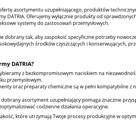
fertę asortymentu uzupełniającego, produktów technicznych
 firmy DATRIA. Oferujemy wyłącznie produkty od sprawdzony
pleksowe systemy do zastosowań przemysłowych.
ie dobrany tak, aby zaspokoić specyficzne potrzeby nowocz
sokowydajnych środków czyszczących i konserwujących, prz
.
irmy DATRIA?
 wybieramy z bezkompromisowym naciskiem na niezawodność
sku przemysłowym.
nty oraz preparaty chemiczne są w pełni kompatybilne z 
dobrany asortyment uzupełniający pomaga znacznie przysp
zoptymalizować codzienne działania operacyjne.
jakość, które utrzymają Twoje procesy produkcyjne w opty