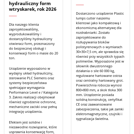
hydrauliczny form
wtryskarek, rok 2026
Dostarczono urządzenie Plastic
lumps cutter naszemu
klientowi jako kompaktową i
Dla naszego klienta
ekonomiczną alternatywę dla
zaprojektowaliśmy,
rozdrabniarki. Zostało
wyprodukowaliśmy i
zaprojektowane do
dostarczyliśmy hydrauliczny
rozłupywania bloków
otwieracz form, przeznaczony
polistyrenowych o wymiarach
do bezpiecznej obsługi i
30×30×7,5 cm, ale sprawdza się
konserwacji form o masie do 20
również przy wszystkich typach
ton.
polimerów. Wyposażone jest w
siłownik dwustronnego
Urządzenie wyposażono w
działania o sile 60 000 kg,
wydajny układ hydrauliczny,
regulowane hartowane ostrza
sterowanie PLC Siemens oraz
oraz centralny hartowany grot.
systemy bezpieczeństwa
Powierzchnia robocza wynosi
spełniające wymagania
800×800 mm, a skok tłoka 300
Performance Level e / Kategoria
mm. Urządzenie posiada
3. Zakres realizacji obejmował
solidną konstrukcję, certyfikat
również ogrodzenie ochronne,
CE oraz zaawansowane
mechaniczne zaciski oraz pełną
zabezpieczenia, takie jak zamki
integrację urządzenia.
elektromagnetyczne, czujniki i
sygnalizacja świetlna.
Efektem jest solidne i
niezawodne rozwiązanie, które
usprawnia konserwację form,