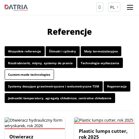
PL
Referencje
Wszystkie referencje
Ślimaki i cylindry
Maty termoizolacyjne
Rozdrabniarki, młyny, systemy do prania
Technologia wytłaczania
Custom-made technologies
Systemy dozujące grawimetrzyczne i wolumetryczne TSM
Regeneracja
Jednostki temperatury, agregaty chłodnicze, centralne chłodzenie
Plastic lumps cutter,
Otwieracz
rok 2025