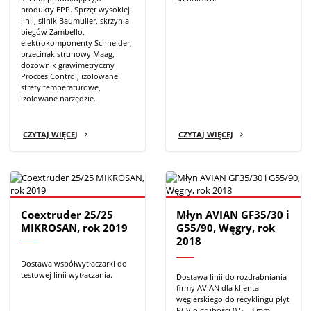
produkty EPP. Sprzęt wysokiej
linii, silnik Baumuller, skrzynia
biegów Zambello,
elektrokomponenty Schneider,
przecinak strunowy Maag,
dozownik grawimetryczny
Procces Control, izolowane
strefy temperaturowe,
izolowane narzędzie.
CZYTAJ WIĘCEJ
CZYTAJ WIĘCEJ
Coextruder 25/25
Młyn AVIAN GF35/30 i
MIKROSAN, rok 2019
G55/90, Węgry, rok
2018
Dostawa współwytłaczarki do
testowej linii wytłaczania.
Dostawa linii do rozdrabniania
firmy AVIAN dla klienta
węgierskiego do recyklingu płyt
PCV o grubości 0,5 - 3 mm.