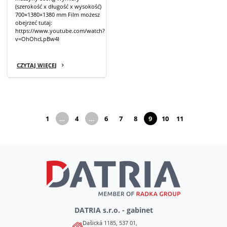
(szerokość x długość x wysokość)
700×1380×1380 mm Film możesz
obejrzeć tutaj:
https://www.youtube.com/watch?
v=OhOhcLpBw4I
CZYTAJ WIĘCEJ
1
…
4
…
6
7
8
9
10
11
(obecny)
(obecny)
(obecny)
(obecny)
(obecny)
(obecny)
(obecny)
DATRIA s.r.o. - gabinet
Dašická 1185, 537 01,