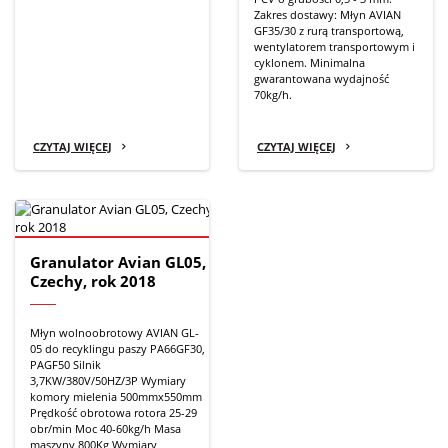
Zakres dostawy: Młyn AVIAN
GF35/30 z rurą transportową,
wentylatorem transportowym i
cyklonem. Minimalna
gwarantowana wydajność
70kg/h.
CZYTAJ WIĘCEJ
CZYTAJ WIĘCEJ
Granulator Avian GL05,
Czechy, rok 2018
Młyn wolnoobrotowy AVIAN GL-
05 do recyklingu paszy PA66GF30,
PAGF50 Silnik
3,7KW/380V/50HZ/3P Wymiary
komory mielenia 500mmx550mm
Prędkość obrotowa rotora 25-29
obr/min Moc 40-60kg/h Masa
maszyny 800Kg Wymiary