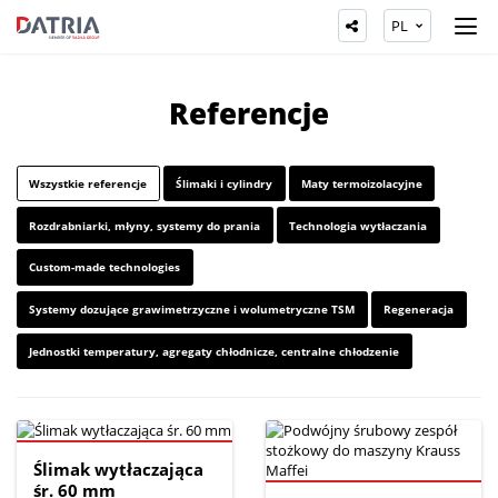
PL
Referencje
Wszystkie referencje
Ślimaki i cylindry
Maty termoizolacyjne
Rozdrabniarki, młyny, systemy do prania
Technologia wytłaczania
Custom-made technologies
Systemy dozujące grawimetrzyczne i wolumetryczne TSM
Regeneracja
Jednostki temperatury, agregaty chłodnicze, centralne chłodzenie
Ślimak wytłaczająca
śr. 60 mm