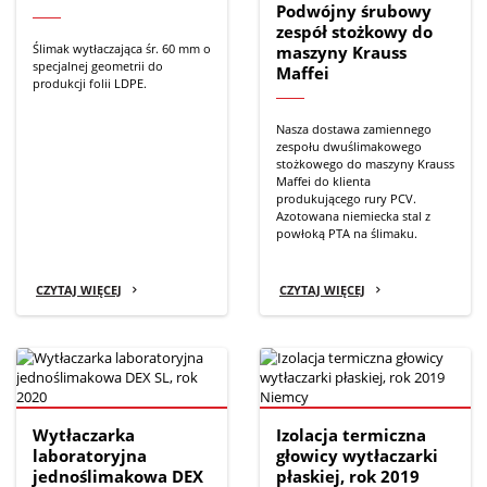
Podwójny śrubowy
zespół stożkowy do
Ślimak wytłaczająca śr. 60 mm o
maszyny Krauss
specjalnej geometrii do
Maffei
produkcji folii LDPE.
Nasza dostawa zamiennego
zespołu dwuślimakowego
stożkowego do maszyny Krauss
Maffei do klienta
produkującego rury PCV.
Azotowana niemiecka stal z
powłoką PTA na ślimaku.
CZYTAJ WIĘCEJ
CZYTAJ WIĘCEJ
Wytłaczarka
Izolacja termiczna
laboratoryjna
głowicy wytłaczarki
jednoślimakowa DEX
płaskiej, rok 2019