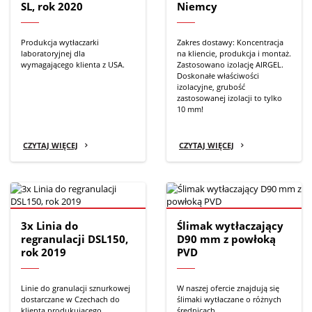
SL, rok 2020
Niemcy
Produkcja wytłaczarki
Zakres dostawy: Koncentracja
laboratoryjnej dla
na kliencie, produkcja i montaż.
wymagającego klienta z USA.
Zastosowano izolację AIRGEL.
Doskonałe właściwości
izolacyjne, grubość
zastosowanej izolacji to tylko
10 mm!
CZYTAJ WIĘCEJ
CZYTAJ WIĘCEJ
3x Linia do
Ślimak wytłaczający
regranulacji DSL150,
D90 mm z powłoką
rok 2019
PVD
Linie do granulacji sznurkowej
W naszej ofercie znajdują się
dostarczane w Czechach do
ślimaki wytłaczane o różnych
klienta produkującego
średnicach.