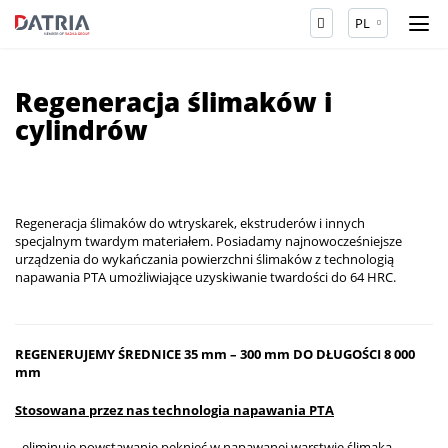
PL
Regeneracja ślimaków i
cylindrów
Regeneracja ślimaków do wtryskarek, ekstruderów i innych
specjalnym twardym materiałem. Posiadamy najnowocześniejsze
urządzenia do wykańczania powierzchni ślimaków z technologią
napawania PTA umożliwiające uzyskiwanie twardości do 64 HRC.
REGENERUJEMY ŚREDNICE 35 mm – 300 mm DO DŁUGOŚCI 8 000
mm
Stosowana przez nas technologia napawania PTA
- eliminuje powstawanie pęknięć w napawanej warstwie ślimaka