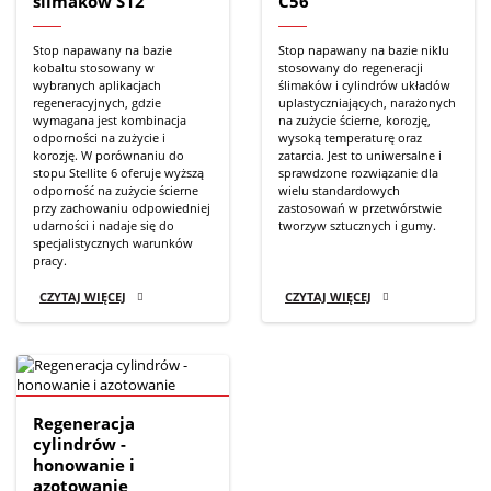
ślimaków S12
C56
Stop napawany na bazie
Stop napawany na bazie niklu
kobaltu stosowany w
stosowany do regeneracji
wybranych aplikacjach
ślimaków i cylindrów układów
regeneracyjnych, gdzie
uplastyczniających, narażonych
wymagana jest kombinacja
na zużycie ścierne, korozję,
odporności na zużycie i
wysoką temperaturę oraz
korozję. W porównaniu do
zatarcia. Jest to uniwersalne i
stopu Stellite 6 oferuje wyższą
sprawdzone rozwiązanie dla
odporność na zużycie ścierne
wielu standardowych
przy zachowaniu odpowiedniej
zastosowań w przetwórstwie
udarności i nadaje się do
tworzyw sztucznych i gumy.
specjalistycznych warunków
pracy.
CZYTAJ WIĘCEJ
CZYTAJ WIĘCEJ
Regeneracja
cylindrów -
honowanie i
azotowanie