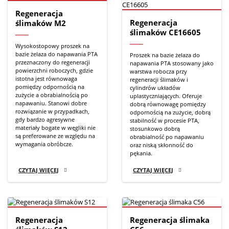
Regeneracja
Regeneracja
ślimaków M2
ślimaków CE16605
Wysokostopowy proszek na
bazie żelaza do napawania PTA
Proszek na bazie żelaza do
przeznaczony do regeneracji
napawania PTA stosowany jako
powierzchni roboczych, gdzie
warstwa robocza przy
istotna jest równowaga
regeneracji ślimaków i
pomiędzy odpornością na
cylindrów układów
zużycie a obrabialnością po
uplastyczniających. Oferuje
napawaniu. Stanowi dobre
dobrą równowagę pomiędzy
rozwiązanie w przypadkach,
odpornością na zużycie, dobrą
gdy bardzo agresywne
stabilność w procesie PTA,
materiały bogate w węgliki nie
stosunkowo dobrą
są preferowane ze względu na
obrabialność po napawaniu
wymagania obróbcze.
oraz niską skłonność do
pękania.
CZYTAJ WIĘCEJ
CZYTAJ WIĘCEJ
Regeneracja
Regeneracja ślimaka