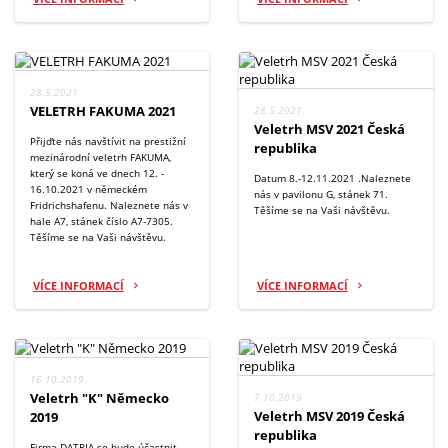
28.5.2021
VELETRH FAKUMA 2021
28.5.2021
Veletrh MSV 2021 Česká
Přijďte nás navštívit na prestižní
republika
mezinárodní veletrh FAKUMA,
který se koná ve dnech 12. -
Datum 8.-12.11.2021 .Naleznete
16.10.2021 v německém
nás v pavilonu G, stánek 71.
Fridrichshafenu. Naleznete nás v
Těšíme se na Vaši návštěvu.
hale A7, stánek číslo A7-7305.
Těšíme se na Vaši návštěvu.
VÍCE INFORMACÍ
VÍCE INFORMACÍ
16.10.2019
Veletrh "K" Německo
7.10.2019
Veletrh MSV 2019 Česká
2019
republika
Firma DATRIA se bude účastnit