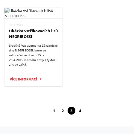
19.3.2019
Ukázka vstřikovacích lisů
NEGRIBOSSI
Srdečně Vás zveme na Zákaznické
dny NEGRI BOSSI, které se
uskuteční ve dnech 25. -
26.4.2019 v areálu firmy TAJMAC -
ZPS ve Zlíně.
VÍCE INFORMACÍ
1
2
3
4
(aktuální)
(aktuální)
(aktuální)