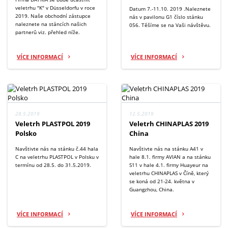
veletrhu "K" v Düsseldorfu v roce
Datum 7.-11.10. 2019 .Naleznete
2019. Naše obchodní zástupce
nás v pavilonu G1 číslo stánku
naleznete na stáncích našich
056. Těšíme se na Vaši návštěvu.
partnerů viz. přehled níže.
VÍCE INFORMACÍ
VÍCE INFORMACÍ
28.5.2019
12.5.2019
Veletrh PLASTPOL 2019
Veletrh CHINAPLAS 2019
Polsko
China
Navštivte nás na stánku č.44 hala
Navštivte nás na stánku A41 v
C na veletrhu PLASTPOL v Polsku v
hale 8.1. firmy AVIAN a na stánku
termínu od 28.5. do 31.5.2019.
S11 v hale 4.1. firmy Huayeur na
veletrhu CHINAPLAS v Číně, který
se koná od 21-24. května v
Guangzhou, China.
VÍCE INFORMACÍ
VÍCE INFORMACÍ