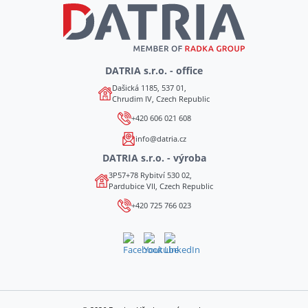
DATRIA s.r.o. - office
Dašická 1185, 537 01,
Chrudim IV, Czech Republic
+420 606 021 608
info@datria.cz
DATRIA s.r.o. - výroba
3P57+78 Rybitví 530 02,
Pardubice VII, Czech Republic
+420 725 766 023