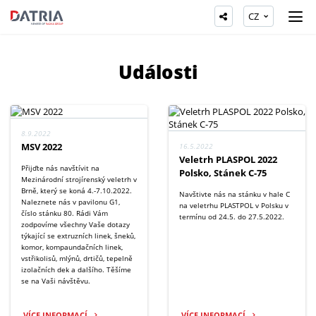
CZ
Události
8.9.2022
MSV 2022
16.5.2022
Veletrh PLASPOL 2022
Přijďte nás navštívit na
Polsko, Stánek C-75
Mezinárodní strojírenský veletrh v
Brně, který se koná 4.-7.10.2022.
Navštivte nás na stánku v hale C
Naleznete nás v pavilonu G1,
na veletrhu PLASTPOL v Polsku v
číslo stánku 80. Rádi Vám
termínu od 24.5. do 27.5.2022.
zodpovíme všechny Vaše dotazy
týkající se extruzních linek, šneků,
komor, kompaundačních linek,
vstřikolisů, mlýnů, drtičů, tepelně
izolačních dek a dalšího. Těšíme
se na Vaši návštěvu.
VÍCE INFORMACÍ
VÍCE INFORMACÍ