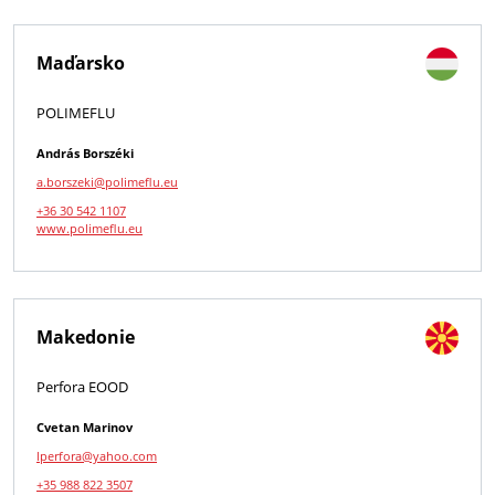
Maďarsko
POLIMEFLU
András Borszéki
a.borszeki@polimeflu.eu
+36 30 542 1107
www.polimeflu.eu
Makedonie
Perfora EOOD
Cvetan Marinov
lperfora@yahoo.com
+35 988 822 3507