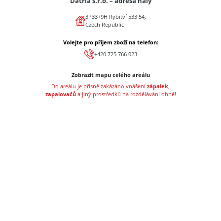
Datria s.r.o. – adresa haly
3P33+9H Rybitví 533 54,
Czech Republic
Volejte pro příjem zboží na telefon:
+420 725 766 023
Zobrazit mapu celého areálu
Do areálu je přísně zakázáno vnášení
zápalek
,
zapalovačů
a jiný prostředků na rozdělávání ohně!