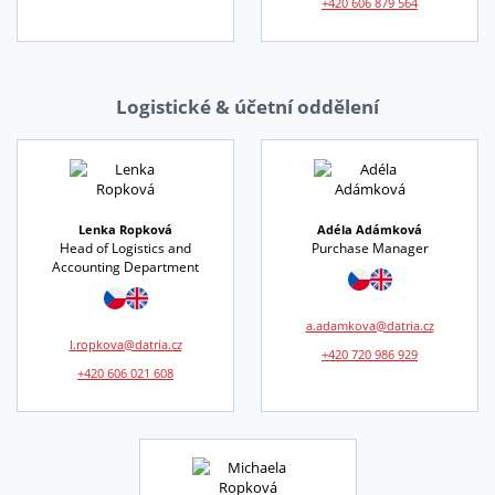
+420 606 879 564
Logistické & účetní oddělení
Lenka Ropková
Adéla Adámková
Head of Logistics and
Purchase Manager
Accounting Department
a.adamkova@datria.cz
l.ropkova@datria.cz
+420 720 986 929
+420 606 021 608