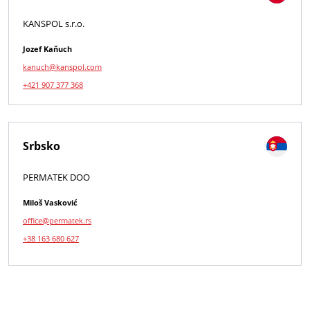
KANSPOL s.r.o.
Jozef Kaňuch
kanuch@kanspol.com
+421 907 377 368
Srbsko
PERMATEK DOO
Miloš Vasković
office@permatek.rs
+38 163 680 627