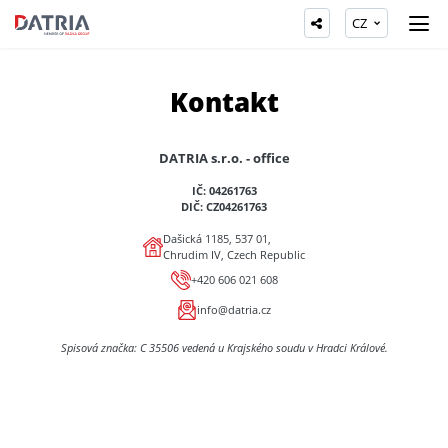
CZ
Kontakt
DATRIA s.r.o. - office
IČ: 04261763
DIČ: CZ04261763
Dašická 1185, 537 01,
Chrudim IV, Czech Republic
+420 606 021 608
info@datria.cz
Spisová značka: C 35506 vedená u Krajského soudu v Hradci Králové.