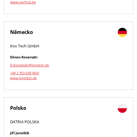
www.perfora.bg
Německo
Kov Tech GmbH
Dénes Kovarszki
D.Kovarszki@kovtech.de
+49 2 353 639 9641
www.kovtech.de
Polsko
DATRIA POLSKA
Jiří Janoštík