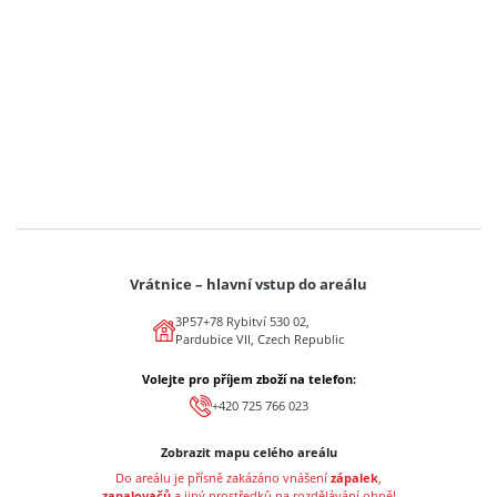
Vrátnice – hlavní vstup do areálu
3P57+78 Rybitví 530 02,
Pardubice VII, Czech Republic
Volejte pro příjem zboží na telefon:
+420 725 766 023
Zobrazit mapu celého areálu
Do areálu je přísně zakázáno vnášení
zápalek
,
zapalovačů
a jiný prostředků na rozdělávání ohně!