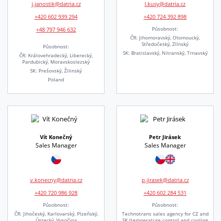
j.janostik@datria.cz
l.kusy@datria.cz
+420 602 939 294
+420 724 392 898
+48 797 946 632
Působnost:
ČR: Jihomoravský, Olomoucký,
Středočeský, Zlínský
Působnost:
SK: Bratislavský, Nitranský, Trnavský
ČR: Královehradecký, Liberecký,
Pardubický, Moravskoslezský
SK: Prešovský, Žilinský
Poland
Vít Konečný
Petr Jirásek
Sales Manager
Sales Manager
v.konecny@datria.cz
p.jirasek@datria.cz
+420 720 986 928
+420 602 284 531
Působnost:
Působnost:
ČR: Jihočeský, Karlovarský, Plzeňský,
Technotrans sales agency for CZ and
Ústecký, Vysočina
SK (temperature control and cooling