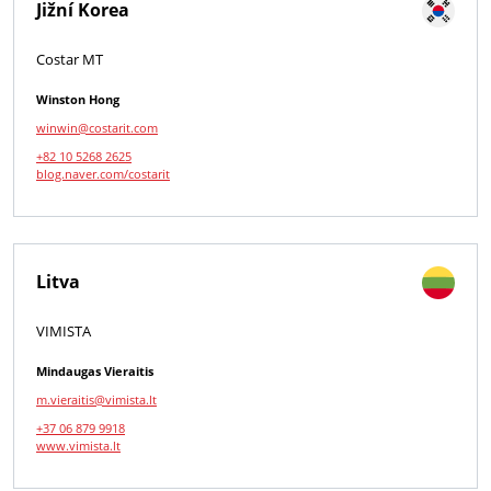
Jižní Korea
Costar MT
Winston Hong
winwin@costarit.com
+82 10 5268 2625
blog.naver.com/costarit
Litva
VIMISTA
Mindaugas Vieraitis
m.vieraitis@vimista.lt
+37 06 879 9918
www.vimista.lt