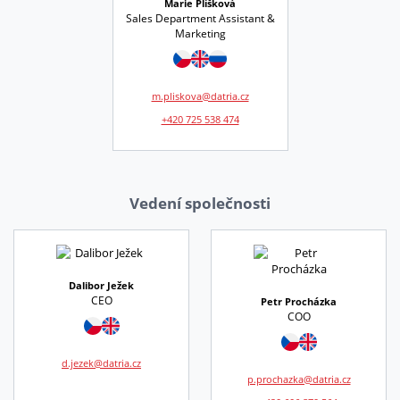
Marie Plíšková
Sales Department Assistant &
Marketing
m.pliskova@datria.cz
+420 725 538 474
Vedení společnosti
Dalibor Ježek
CEO
Petr Procházka
COO
d.jezek@datria.cz
p.prochazka@datria.cz