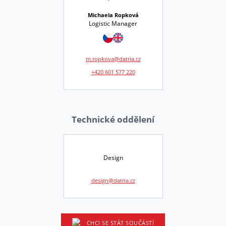
Michaela Ropková
Logistic Manager
m.ropkova@datria.cz
+420 601 577 220
Technické oddělení
Design
design@datria.cz
CHCI SE STÁT SOUČÁSTÍ