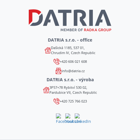
DATRIA s.r.o. - office
Dašická 1185, 537 01,
Chrudim IV, Czech Republic
+420 606 021 608
info@datria.cz
DATRIA s.r.o. - výroba
3P57+78 Rybitví 530 02,
Pardubice VII, Czech Republic
+420 725 766 023