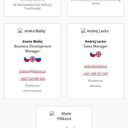
units)
SK: Banskobystrický, Košický,
Trenčianský
Aneta Blažej
Andrej Lacko
Business Development
Sales Manager
Manager
lacko@datria.cz
a.blazej@datria.cz
+421 948 761 667
+420 720 986 926
Působnost:
Působnost:
Slovakia
International