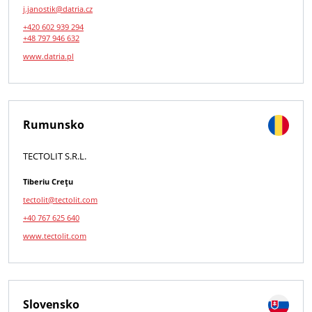
j.janostik@datria.cz
+420 602 939 294
+48 797 946 632
www.datria.pl
Rumunsko
TECTOLIT S.R.L.
Tiberiu Creţu
tectolit@tectolit.com
+40 767 625 640
www.tectolit.com
Slovensko