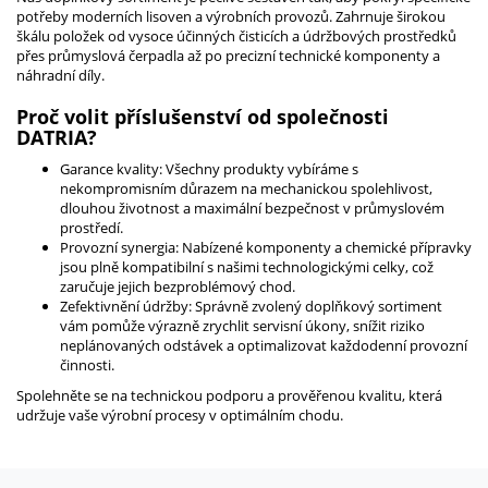
potřeby moderních lisoven a výrobních provozů. Zahrnuje širokou
škálu položek od vysoce účinných čisticích a údržbových prostředků
přes průmyslová čerpadla až po precizní technické komponenty a
náhradní díly.
Proč volit příslušenství od společnosti
DATRIA?
Garance kvality: Všechny produkty vybíráme s
nekompromisním důrazem na mechanickou spolehlivost,
dlouhou životnost a maximální bezpečnost v průmyslovém
prostředí.
Provozní synergia: Nabízené komponenty a chemické přípravky
jsou plně kompatibilní s našimi technologickými celky, což
zaručuje jejich bezproblémový chod.
Zefektivnění údržby: Správně zvolený doplňkový sortiment
vám pomůže výrazně zrychlit servisní úkony, snížit riziko
neplánovaných odstávek a optimalizovat každodenní provozní
činnosti.
Spolehněte se na technickou podporu a prověřenou kvalitu, která
udržuje vaše výrobní procesy v optimálním chodu.