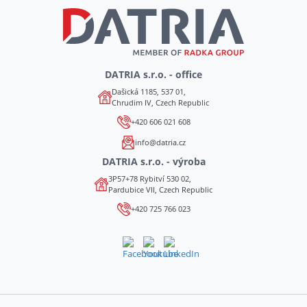
DATRIA s.r.o. - office
Dašická 1185, 537 01,
Chrudim IV, Czech Republic
+420 606 021 608
info@datria.cz
DATRIA s.r.o. - výroba
3P57+78 Rybitví 530 02,
Pardubice VII, Czech Republic
+420 725 766 023