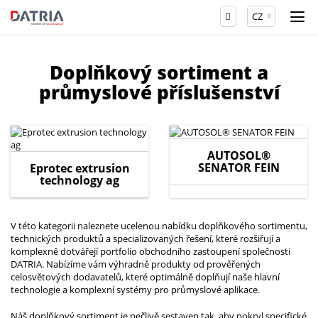
CZ
Doplňkový sortiment a
průmyslové příslušenství
AUTOSOL®
SENATOR FEIN
Eprotec extrusion
technology ag
V této kategorii naleznete ucelenou nabídku doplňkového sortimentu,
technických produktů a specializovaných řešení, které rozšiřují a
komplexně dotvářejí portfolio obchodního zastoupení společnosti
DATRIA. Nabízíme vám výhradně produkty od prověřených
celosvětových dodavatelů, které optimálně doplňují naše hlavní
technologie a komplexní systémy pro průmyslové aplikace.
Náš doplňkový sortiment je pečlivě sestaven tak, aby pokryl specifické