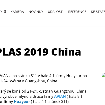
Y
KARIÉRA
NOVINKY
UDÁLOSTI
REFERENCE
KE STAŽ
LAS 2019 China
AVIAN a na stánku S11 v hale 4.1. firmy Huayeur na
21-24. května v Guangzhou, China.
terý se koná od 21-24. května v Guangzhou, China.
u výrobce mlýnů a drtičů firmy
AVIAN
( hala 8.1.
or firmy
Huayeur
( hala 4.1. stánek S11).