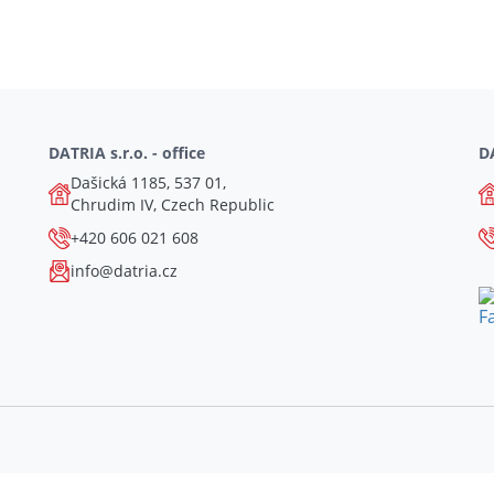
DATRIA s.r.o. - office
DA
Dašická 1185, 537 01,
Chrudim IV, Czech Republic
+420 606 021 608
info@datria.cz