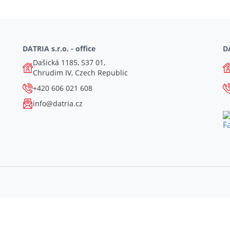
DATRIA s.r.o. - office
DA
Dašická 1185, 537 01,
Chrudim IV, Czech Republic
+420 606 021 608
info@datria.cz