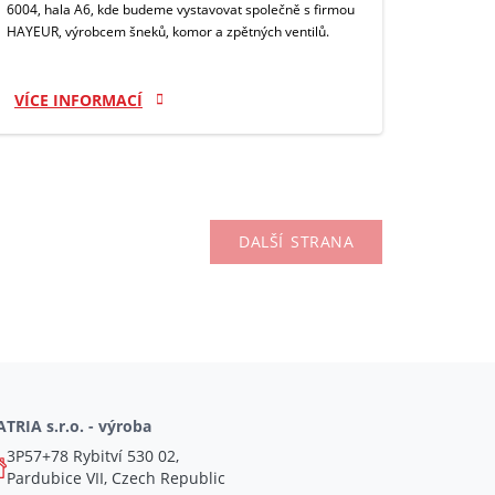
6004, hala A6, kde budeme vystavovat společně s firmou
HAYEUR, výrobcem šneků, komor a zpětných ventilů.
VÍCE INFORMACÍ
DALŠÍ
STRANA
TRIA s.r.o. - výroba
3P57+78 Rybitví 530 02,
Pardubice VII, Czech Republic