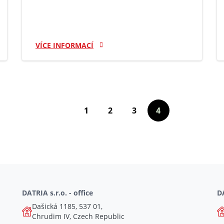
VÍCE INFORMACÍ
1
2
3
4
(aktuální)
(aktuální)
(aktuální)
DATRIA s.r.o. - office
DA
Dašická 1185, 537 01,
Chrudim IV, Czech Republic