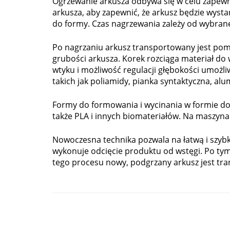
Ogrzewanie arkusza odbywa się w celu zapewni
arkusza, aby zapewnić, że arkusz będzie wyst
do formy. Czas nagrzewania zależy od wybrane
Po nagrzaniu arkusz transportowany jest pom
grubości arkusza. Korek rozciąga materiał do
wtyku i możliwość regulacji głębokości umożli
takich jak poliamidy, pianka syntaktyczna, al
Formy do formowania i wycinania w formie do 
także PLA i innych biomateriałów. Na maszyn
Nowoczesna technika pozwala na łatwą i szyb
wykonuje odcięcie produktu od wstęgi. Po ty
tego procesu nowy, podgrzany arkusz jest tr