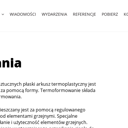
WIADOMOŚCI
WYDARZENIA
REFERENCJE
POBIERZ
K
nia
ucznych płaski arkusz termoplastyczny jest
t za pomocą formy. Termoformowanie składa
ormowania.
ieszczany jest za pomocą regulowanego
pod elementami grzejnymi. Specjalne
anie i użyteczność elementów grzejnych.