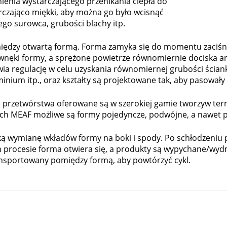
enia wystarczającego przenikania ciepła do
arczająco miękki, aby można go było wcisnąć
go surowca, grubości blachy itp.
iędzy otwartą formą. Forma zamyka się do momentu zaciśni
 wnęki formy, a sprężone powietrze równomiernie dociska ar
wia regulację w celu uzyskania równomiernej grubości ścian
uminium itp., oraz kształty są projektowane tak, aby pasował
przetwórstwa oferowane są w szerokiej gamie tworzyw termo
ach MEAF możliwe są formy pojedyncze, podwójne, a nawet p
ką wymianę wkładów formy na boki i spody. Po schłodzeniu
m procesie forma otwiera się, a produkty są wypychane/wyd
ansportowany pomiędzy formą, aby powtórzyć cykl.