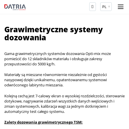
PL
Grawimetryczne systemy
dozowania
Gama grawimetrycznych systemów dozowania Opti-mix może
pomieścić do 12 składników materiału i obsługuje zakresy
przepustowości do 5000 kg/h.
Materiały są mieszane równomiernie niezależnie od gęstości
nasypowej dzięki unikalnemu, opatentowanemu systemowi
odwróconego labiryntu mieszania.
Kolejną cechą jest 7-calowy ekran o wysokiej rozdzielczości, sterowanie
dotykowe, nagrywanie zdarzeń wszystkich danych wejściowych i
zmian systemowych, kalibracja wagi za jednym dotknięciem i
automatyczny test całego systemu.
Zalety dozowania grawimetrycznego TSM: