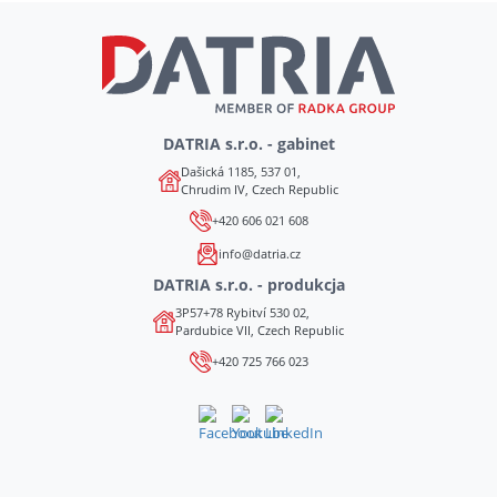
DATRIA s.r.o. - gabinet
Dašická 1185, 537 01,
Chrudim IV, Czech Republic
+420 606 021 608
info@datria.cz
DATRIA s.r.o. - produkcja
3P57+78 Rybitví 530 02,
Pardubice VII, Czech Republic
+420 725 766 023