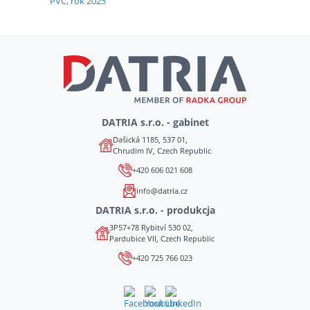
DATRIA s.r.o. - gabinet
Dašická 1185, 537 01,
Chrudim IV, Czech Republic
+420 606 021 608
info@datria.cz
DATRIA s.r.o. - produkcja
3P57+78 Rybitví 530 02,
Pardubice VII, Czech Republic
+420 725 766 023