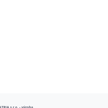
TRIA s.r.o. - výroba