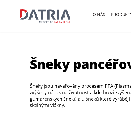
O
NÁS
PRODUKT
Šneky pancéřo
Šneky jsou navařovány procesem PTA (Plasma 
zvýšený nárok na životnost a kde hrozí zvýšen
gumárenských šneků a u šneků které vyrábějí
skelnými vlákny.