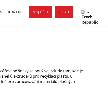
NÍ
KONTAKT
MŮJ ÚČET
SKLAD
éřované šneky se používají všude tam, kde je
 šneků extrudérů pro recyklaci plastů, u
odné pro zpracovávání materiálů plněných