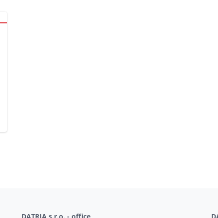
DATRIA s.r.o. - office
DA