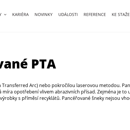
Y
KARIÉRA
NOVINKY
UDÁLOSTI
REFERENCE
KE STAŽE
vané PTA
Transferred Arc) nebo pokročilou laserovou metodou. Panc
á míra opotřebení vlivem abrazivních přísad. Zejména je to u
 výrobky s příměsí recyklátů. Pancéřované šneky nejsou vh