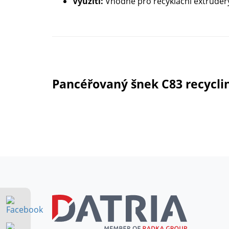
Využití:
Vhodné pro recyklační extrudéry 
Pancéřovaný šnek C83 recyclin