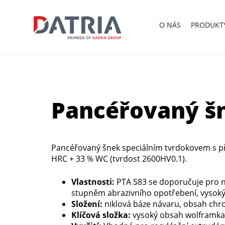
O
NÁS
PRODUKT
Pancéřovaný šn
Pancéřovaný šnek speciálním tvrdokovem s p
HRC + 33 % WC (tvrdost 2600HV0.1).
Vlastnosti:
PTA S83 se doporučuje pro n
stupněm abrazivního opotřebení, vysok
Složení:
niklová báze návaru, obsah ch
Klíčová složka:
vysoký obsah wolframkar