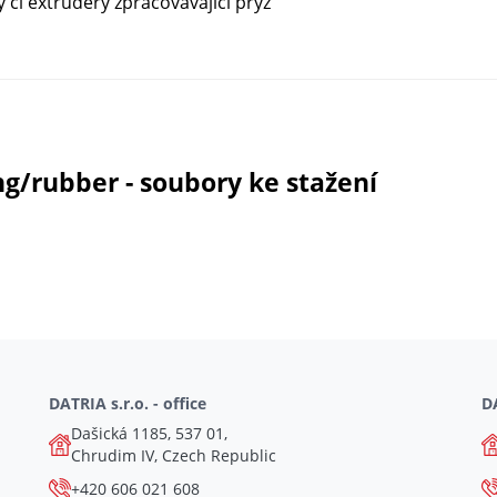
či extrudéry zpracovávající pryž
g/rubber - soubory ke stažení
DATRIA s.r.o. - office
DA
Dašická 1185, 537 01,
Chrudim IV, Czech Republic
+420 606 021 608