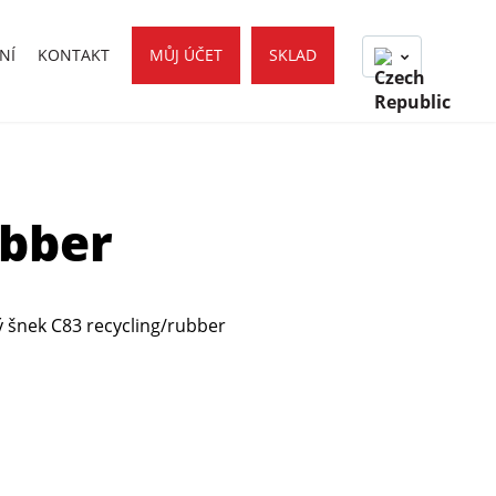
NÍ
KONTAKT
MŮJ ÚČET
SKLAD
ubber