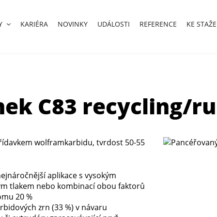
Y
KARIÉRA
NOVINKY
UDÁLOSTI
REFERENCE
KE STAŽE
ek C83 recycling/r
řídavkem wolframkarbidu, tvrdost 50-55
ejnáročnější aplikace s vysokým
ým tlakem nebo kombinací obou faktorů
romu 20 %
bidových zrn (33 %) v návaru