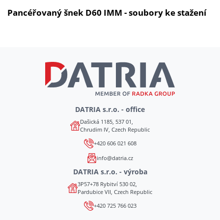
Pancéřovaný šnek D60 IMM - soubory ke stažení
DATRIA s.r.o. - office
Dašická 1185, 537 01,
Chrudim IV, Czech Republic
+420 606 021 608
info@datria.cz
DATRIA s.r.o. - výroba
3P57+78 Rybitví 530 02,
Pardubice VII, Czech Republic
+420 725 766 023