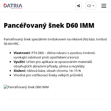
CZ
Pancéřovaný šnek D60 IMM
Pancéřovaný šnek speciálním tvrdokovem na niklové (Ni) bázi, tvrdost
56-64 HRC.
Vlastnosti:
PTA D60 – slitina návaru s vysokou tvrdostí,
vynikající odolnost proti opotřebení a korozi
Využití:
Určen pro aplikace se zpracováním materiálů
obsahujících abrazivní přísady, plniva a recykláty
Složení:
niklová báze, obsah chromu 14–15 %
Vhodné pro vstřikovací šneky velkých průměrů