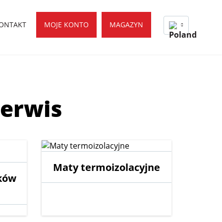
ONTAKT
MOJE KONTO
MAGAZYN
serwis
Maty termoizolacyjne
ków