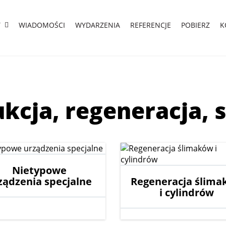
Y
WIADOMOŚCI
WYDARZENIA
REFERENCJE
POBIERZ
K
kcja, regeneracja, 
Nietypowe
ządzenia specjalne
Regeneracja ślima
i cylindrów