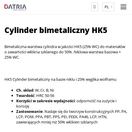
PL
Cylinder bimetaliczny HK5
Bimetaliczna warstwa cylindra w jakości HK5 (25% WC) do materiałów
o zawartości włókna szklanego do 50%. Niklowa warstwa bazowa +
25% WC.
HK5 Cylinder bimetaliczny na bazie niklu i 25% węglika wolframu
Ch. skład
: W, Cr, B, Ni
Twardość
: HRC 50-56
Korzyści w zakresie wydajności
: odporność na zużycie i
korozję
Zastosowanie
: Nadaje się do tworzyw konstrukcyjnych PP, PA,
LCP, POM, PPA, PBT, PPS, PEI, PEEK, PA46, LCP, HTN,
zawierających mniej niż 50% włókien szklanych