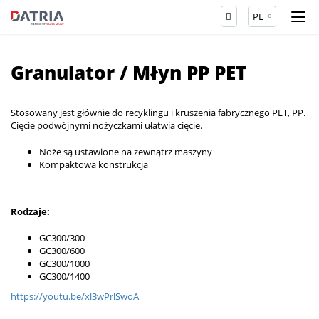
PL
Granulator / Młyn PP PET
Stosowany jest głównie do recyklingu i kruszenia fabrycznego PET, PP.
Cięcie podwójnymi nożyczkami ułatwia cięcie.
Noże są ustawione na zewnątrz maszyny
Kompaktowa konstrukcja
Rodzaje:
GC300/300
GC300/600
GC300/1000
GC300/1400
https://youtu.be/xl3wPrlSwoA