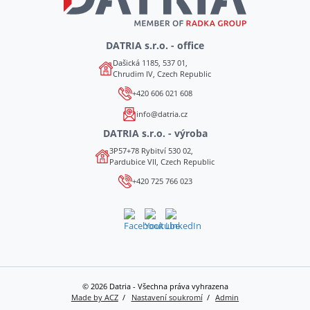
DATRIA s.r.o. - office
Dašická 1185, 537 01,
Chrudim IV, Czech Republic
+420 606 021 608
info@datria.cz
DATRIA s.r.o. - výroba
3P57+78 Rybitví 530 02,
Pardubice VII, Czech Republic
+420 725 766 023
© 2026 Datria - Všechna práva vyhrazena
Made by ACZ
Nastavení soukromí
Admin