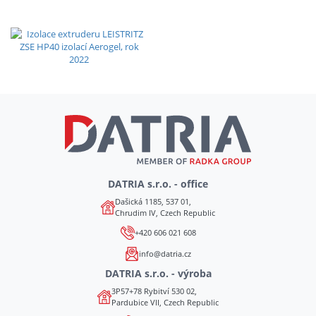
DATRIA s.r.o. - office
Dašická 1185, 537 01,
Chrudim IV, Czech Republic
+420 606 021 608
info@datria.cz
DATRIA s.r.o. - výroba
3P57+78 Rybitví 530 02,
Pardubice VII, Czech Republic