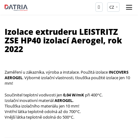
CZ
Izolace extruderu LEISTRITZ
ZSE HP40 izolací Aerogel, rok
2022
Zaměření u zákazníka, výroba a instalace. Použitá izolace
INCOVERS
AEROGEL
. Výborné izolační vlastnosti, tloušťka použité izolace jen 10
mm!
Součinitel teplotní vodivosti jen
0,04 W/mK
při 400°C.
Izolační inovativní materiál
AEROGEL.
Tloušťka izolačního materiálu jen 10 mm!
Vnitřní látka teplotně odolná až do 700°C.
Vnější látka teplotně odolná do 500°C.