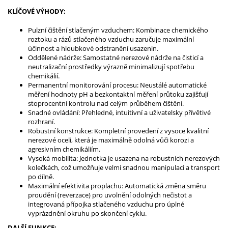
KLÍČOVÉ VÝHODY:
Pulzní čištění stlačeným vzduchem: Kombinace chemického
roztoku a rázů stlačeného vzduchu zaručuje maximální
účinnost a hloubkové odstranění usazenin.
Oddělené nádrže: Samostatné nerezové nádrže na čisticí a
neutralizační prostředky výrazně minimalizují spotřebu
chemikálií.
Permanentní monitorování procesu: Neustálé automatické
měření hodnoty pH a bezkontaktní měření průtoku zajišťují
stoprocentní kontrolu nad celým průběhem čištění.
Snadné ovládání: Přehledné, intuitivní a uživatelsky přívětivé
rozhraní.
Robustní konstrukce: Kompletní provedení z vysoce kvalitní
nerezové oceli, která je maximálně odolná vůči korozi a
agresivním chemikáliím.
Vysoká mobilita: Jednotka je usazena na robustních nerezových
kolečkách, což umožňuje velmi snadnou manipulaci a transport
po dílně.
Maximální efektivita proplachu: Automatická změna směru
proudění (reverzace) pro uvolnění odolných nečistot a
integrovaná přípojka stlačeného vzduchu pro úplné
vyprázdnění okruhu po skončení cyklu.
DALŠÍ FUNKCE: