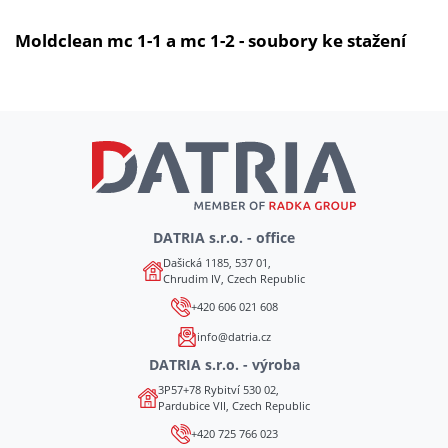
Moldclean mc 1-1 a mc 1-2 - soubory ke stažení
DATRIA s.r.o. - office
Dašická 1185, 537 01,
Chrudim IV, Czech Republic
+420 606 021 608
info@datria.cz
DATRIA s.r.o. - výroba
3P57+78 Rybitví 530 02,
Pardubice VII, Czech Republic
+420 725 766 023