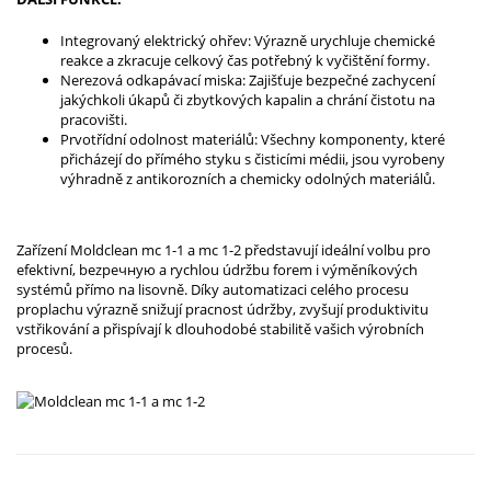
Integrovaný elektrický ohřev: Výrazně urychluje chemické
reakce a zkracuje celkový čas potřebný k vyčištění formy.
Nerezová odkapávací miska: Zajišťuje bezpečné zachycení
jakýchkoli úkapů či zbytkových kapalin a chrání čistotu na
pracovišti.
Prvotřídní odolnost materiálů: Všechny komponenty, které
přicházejí do přímého styku s čisticími médii, jsou vyrobeny
výhradně z antikorozních a chemicky odolných materiálů.
Zařízení Moldclean mc 1-1 a mc 1-2 představují ideální volbu pro
efektivní, bezpeчную a rychlou údržbu forem i výměníkových
systémů přímo na lisovně. Díky automatizaci celého procesu
proplachu výrazně snižují pracnost údržby, zvyšují produktivitu
vstřikování a přispívají k dlouhodobé stabilitě vašich výrobních
procesů.