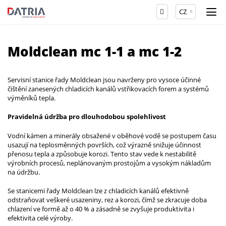
CZ
Moldclean mc 1-1 a mc 1-2
Servisní stanice řady Moldclean jsou navrženy pro vysoce účinné
čištění zanesených chladicích kanálů vstřikovacích forem a systémů
výměníků tepla.
Pravidelná údržba pro dlouhodobou spolehlivost
Vodní kámen a minerály obsažené v oběhové vodě se postupem času
usazují na teplosměnných površích, což výrazně snižuje účinnost
přenosu tepla a způsobuje korozi. Tento stav vede k nestabilitě
výrobních procesů, neplánovaným prostojům a vysokým nákladům
na údržbu.
Se stanicemi řady Moldclean lze z chladicích kanálů efektivně
odstraňovat veškeré usazeniny, rez a korozi, čímž se zkracuje doba
chlazení ve formě až o 40 % a zásadně se zvyšuje produktivita i
efektivita celé výroby.