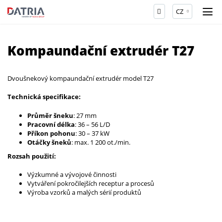
CZ
Kompaundační extrudér T27
Dvoušnekový kompaundační extrudér model T27
Technická specifikace:
Průměr šneku
: 27 mm
Pracovní délka
: 36 – 56 L/D
Příkon pohonu
: 30 – 37 kW
Otáčky šneků
: max. 1 200 ot./min.
Rozsah použití:
Výzkumné a vývojové činnosti
Vytváření pokročilejších receptur a procesů
Výroba vzorků a malých sérií produktů