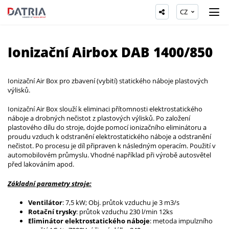
CZ
Ionizační Airbox DAB 1400/850
Ionizační Air Box pro zbavení (vybití) statického náboje plastových
výlisků.
Ionizační Air Box slouží k eliminaci přítomnosti elektrostatického
náboje a drobných nečistot z plastových výlisků. Po založení
plastového dílu do stroje, dojde pomocí ionizačního eliminátoru a
proudu vzduch k odstranění elektrostatického náboje a odstranění
nečistot. Po procesu je díl připraven k následným operacím. Použití v
automobilovém průmyslu. Vhodné například při výrobě autosvětel
před lakováním apod.
Základní parametry stroje:
Ventilátor
: 7,5 kW; Obj. průtok vzduchu je 3 m3/s
Rotační trysky
: průtok vzduchu 230 l/min 12ks
Eliminátor elektrostatického náboje
: metoda impulzního