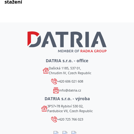
stažení
DATRIA s.r.o. - office
Dašická 1185, 537 01,
Chrudim IV, Czech Republic
+420 606 021 608
info@datria.cz
DATRIA s.r.o. - výroba
3P57+78 Rybitví 530 02,
Pardubice VII, Czech Republic
+420 725 766 023