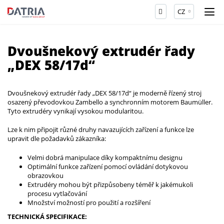
CZ
Dvoušnekový extrudér řady
„DEX 58/17d“
Dvoušnekový extrudér řady „DEX 58/17d“ je moderně řízený stroj
osazený převodovkou Zambello a synchronním motorem Baumüller.
Tyto extrudéry vynikají vysokou modularitou.
Lze k nim připojit různé druhy navazujících zařízení a funkce lze
upravit dle požadavků zákazníka:
Velmi dobrá manipulace díky kompaktnímu designu
Optimální funkce zařízení pomocí ovládání dotykovou
obrazovkou
Extrudéry mohou být přizpůsobeny téměř k jakémukoli
procesu vytlačování
Množství možností pro použití a rozšíření
TECHNICKÁ SPECIFIKACE: