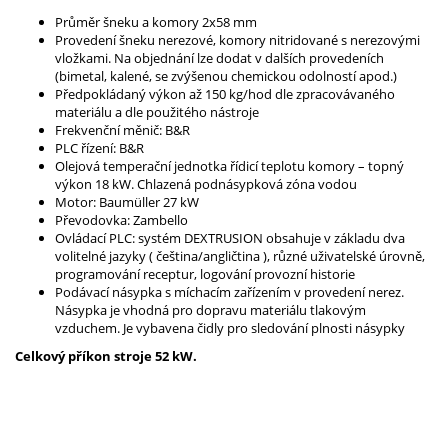
Průměr šneku a komory 2x58 mm
Provedení šneku nerezové, komory nitridované s nerezovými
vložkami. Na objednání lze dodat v dalších provedeních
(bimetal, kalené, se zvýšenou chemickou odolností apod.)
Předpokládaný výkon až 150 kg/hod dle zpracovávaného
materiálu a dle použitého nástroje
Frekvenční měnič: B&R
PLC řízení: B&R
Olejová temperační jednotka řídicí teplotu komory – topný
výkon 18 kW. Chlazená podnásypková zóna vodou
Motor: Baumüller 27 kW
Převodovka: Zambello
Ovládací PLC: systém DEXTRUSION obsahuje v základu dva
volitelné jazyky ( čeština/angličtina ), různé uživatelské úrovně,
programování receptur, logování provozní historie
Podávací násypka s míchacím zařízením v provedení nerez.
Násypka je vhodná pro dopravu materiálu tlakovým
vzduchem. Je vybavena čidly pro sledování plnosti násypky
Celkový příkon stroje 52 kW.