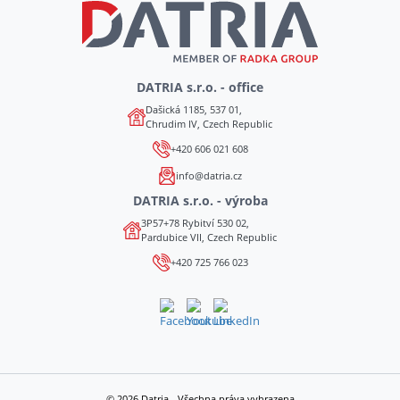
DATRIA s.r.o. - office
Dašická 1185, 537 01,
Chrudim IV, Czech Republic
+420 606 021 608
info@datria.cz
DATRIA s.r.o. - výroba
3P57+78 Rybitví 530 02,
Pardubice VII, Czech Republic
+420 725 766 023
© 2026 Datria - Všechna práva vyhrazena