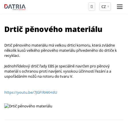
CZ
Drtič pěnového materiálu
Drtič pěnového materiálu má velkou drticí komoru, která zvládne
několik kusů velkého pěnového materiálu přivedeného do drtiče k
recyklaci.
Jednohřídelový drtič řady EBS je speciálně navržen pro pěnový
materiál s ochranou proti navíjení, vysokou účinností řezání a a
uspořádáním nožů na rotoru do tvaru V.
https://youtu.be/7JGFIRAKHdU