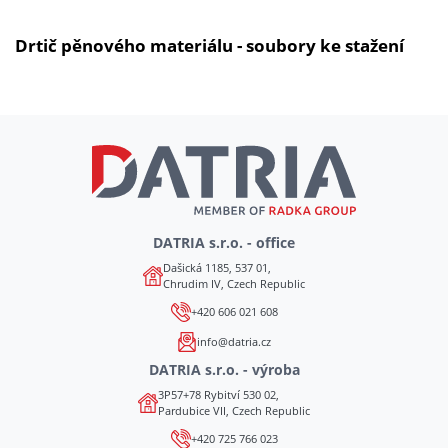
Drtič pěnového materiálu - soubory ke stažení
DATRIA s.r.o. - office
Dašická 1185, 537 01,
Chrudim IV, Czech Republic
+420 606 021 608
info@datria.cz
DATRIA s.r.o. - výroba
3P57+78 Rybitví 530 02,
Pardubice VII, Czech Republic
+420 725 766 023