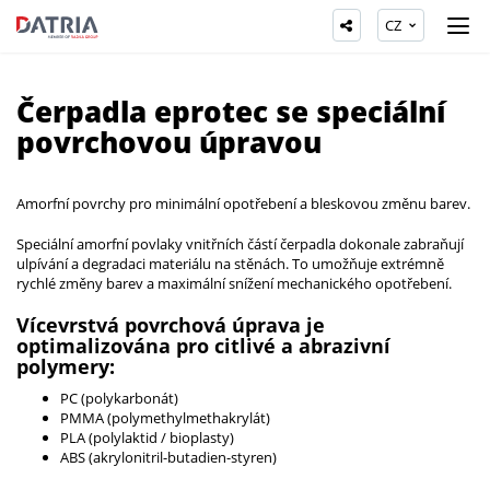
CZ
Čerpadla eprotec se speciální
povrchovou úpravou
Amorfní povrchy pro minimální opotřebení a bleskovou změnu barev.
Speciální amorfní povlaky vnitřních částí čerpadla dokonale zabraňují
ulpívání a degradaci materiálu na stěnách. To umožňuje extrémně
rychlé změny barev a maximální snížení mechanického opotřebení.
Vícevrstvá povrchová úprava je
optimalizována pro citlivé a abrazivní
polymery:
PC (polykarbonát)
PMMA (polymethylmethakrylát)
PLA (polylaktid / bioplasty)
ABS (akrylonitril-butadien-styren)