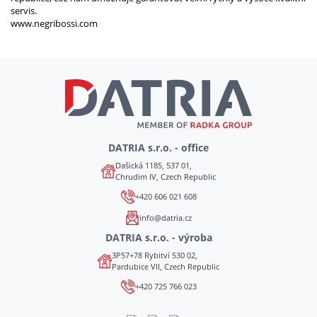
servis.
www.negribossi.com
DATRIA s.r.o. - office
Dašická 1185, 537 01,
Chrudim IV, Czech Republic
+420 606 021 608
info@datria.cz
DATRIA s.r.o. - výroba
3P57+78 Rybitví 530 02,
Pardubice VII, Czech Republic
+420 725 766 023