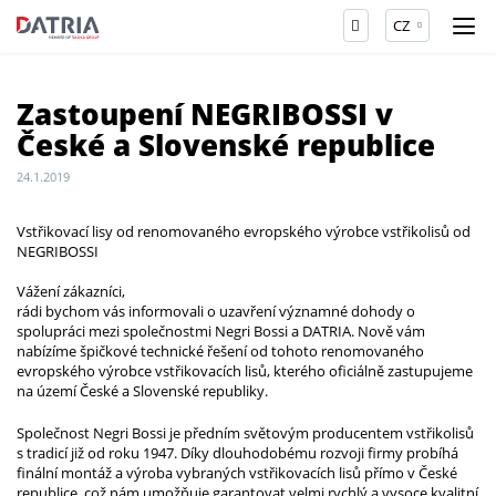
CZ
Zastoupení NEGRIBOSSI v
České a Slovenské republice
24.1.2019
Vstřikovací lisy od renomovaného evropského výrobce vstřikolisů od
NEGRIBOSSI
Vážení zákazníci,
rádi bychom vás informovali o uzavření významné dohody o
spolupráci mezi společnostmi Negri Bossi a DATRIA. Nově vám
nabízíme špičkové technické řešení od tohoto renomovaného
evropského výrobce vstřikovacích lisů, kterého oficiálně zastupujeme
na území České a Slovenské republiky.
Společnost Negri Bossi je předním světovým producentem vstřikolisů
s tradicí již od roku 1947. Díky dlouhodobému rozvoji firmy probíhá
finální montáž a výroba vybraných vstřikovacích lisů přímo v České
republice, což nám umožňuje garantovat velmi rychlý a vysoce kvalitní