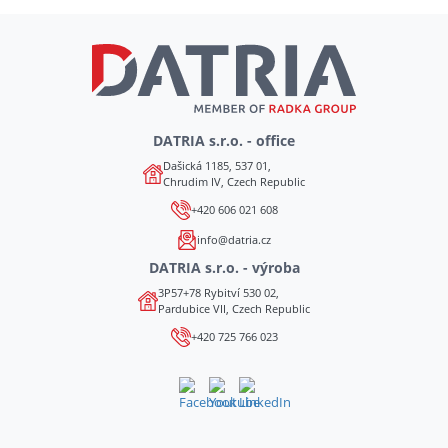
DATRIA s.r.o. - office
Dašická 1185, 537 01,
Chrudim IV, Czech Republic
+420 606 021 608
info@datria.cz
DATRIA s.r.o. - výroba
3P57+78 Rybitví 530 02,
Pardubice VII, Czech Republic
+420 725 766 023