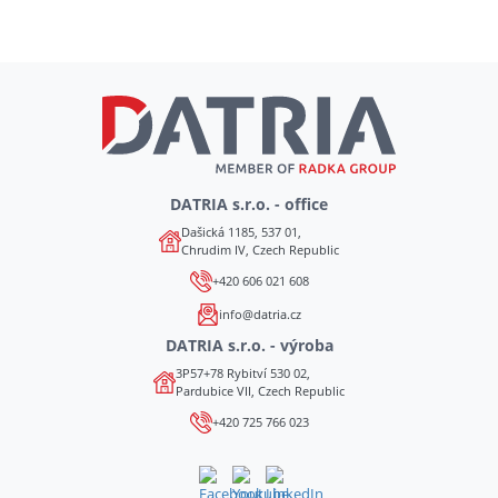
DATRIA s.r.o. - office
Dašická 1185, 537 01,
Chrudim IV, Czech Republic
+420 606 021 608
info@datria.cz
DATRIA s.r.o. - výroba
3P57+78 Rybitví 530 02,
Pardubice VII, Czech Republic
+420 725 766 023