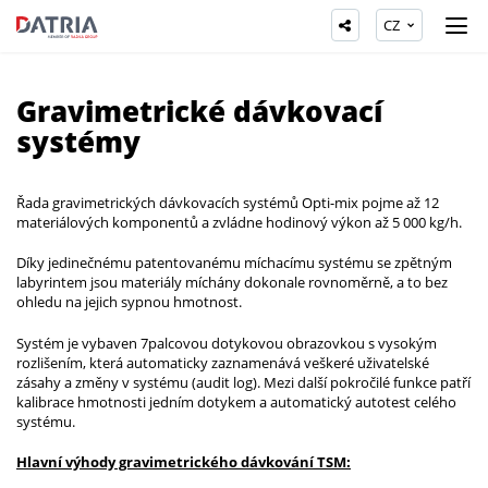
CZ
Gravimetrické dávkovací
systémy
Řada gravimetrických dávkovacích systémů Opti-mix pojme až 12
materiálových komponentů a zvládne hodinový výkon až 5 000 kg/h.
Díky jedinečnému patentovanému míchacímu systému se zpětným
labyrintem jsou materiály míchány dokonale rovnoměrně, a to bez
ohledu na jejich sypnou hmotnost.
Systém je vybaven 7palcovou dotykovou obrazovkou s vysokým
rozlišením, která automaticky zaznamenává veškeré uživatelské
zásahy a změny v systému (audit log). Mezi další pokročilé funkce patří
kalibrace hmotnosti jedním dotykem a automatický autotest celého
systému.
Hlavní výhody gravimetrického dávkování TSM: