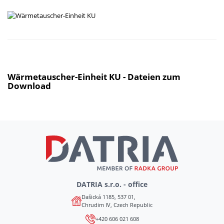
Wärmetauscher-Einheit KU - Dateien zum
Download
DATRIA s.r.o. - office
Dašická 1185, 537 01,
Chrudim IV, Czech Republic
+420 606 021 608