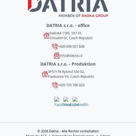
DATRIA s.r.o. - office
Dašická 1185, 537 01,
Chrudim IV, Czech Republic
+420 606 021 608
info@datria.cz
DATRIA s.r.o. - Produktion
3P57+78 Rybitví 530 02,
Pardubice VII, Czech Republic
+420 725 766 023
© 2026 Datria - Alle Rechte vorbehalten
Made by ACZ
Datenschutz-Einstellungen
Admin