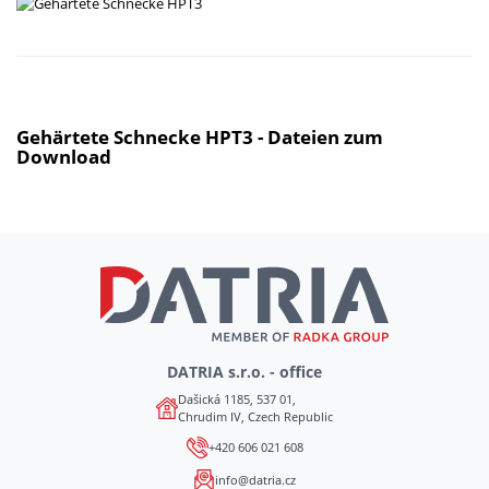
Gehärtete Schnecke HPT3 - Dateien zum
Download
DATRIA s.r.o. - office
Dašická 1185, 537 01,
Chrudim IV, Czech Republic
+420 606 021 608
info@datria.cz