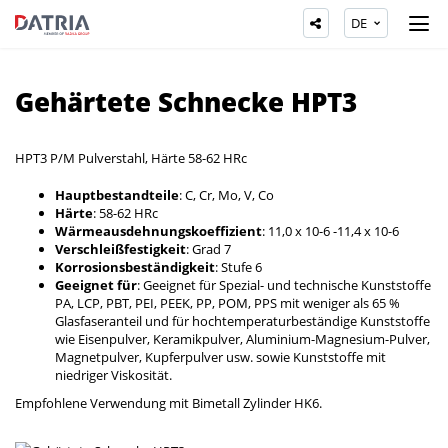
DE
Gehärtete Schnecke HPT3
HPT3 P/M Pulverstahl, Härte 58-62 HRc
Hauptbestandteile
: C, Cr, Mo, V, Co
Härte
: 58-62 HRc
Wärmeausdehnungskoeffizient
: 11,0 x 10-6 -11,4 x 10-6
Verschleißfestigkeit
: Grad 7
Korrosionsbeständigkeit
: Stufe 6
Geeignet für
: Geeignet für Spezial- und technische Kunststoffe
PA, LCP, PBT, PEI, PEEK, PP, POM, PPS mit weniger als 65 %
Glasfaseranteil und für hochtemperaturbeständige Kunststoffe
wie Eisenpulver, Keramikpulver, Aluminium-Magnesium-Pulver,
Magnetpulver, Kupferpulver usw. sowie Kunststoffe mit
niedriger Viskosität.
Empfohlene Verwendung mit Bimetall Zylinder HK6.