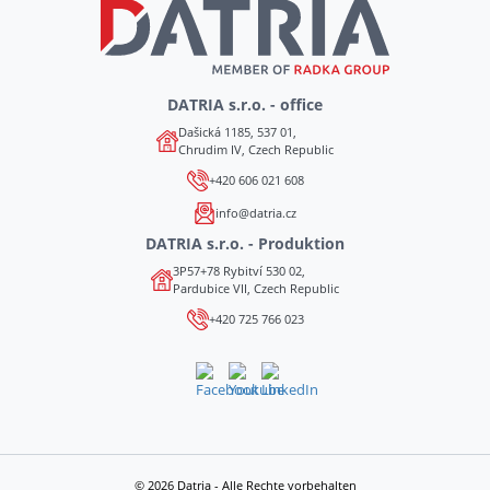
DATRIA s.r.o. - office
Dašická 1185, 537 01,
Chrudim IV, Czech Republic
+420 606 021 608
info@datria.cz
DATRIA s.r.o. - Produktion
3P57+78 Rybitví 530 02,
Pardubice VII, Czech Republic
+420 725 766 023
© 2026 Datria - Alle Rechte vorbehalten