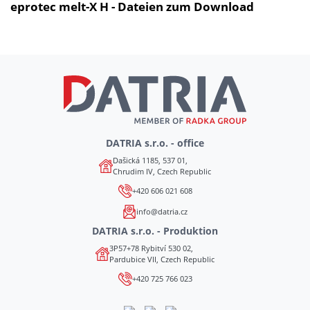
eprotec melt-X H - Dateien zum Download
DATRIA s.r.o. - office
Dašická 1185, 537 01,
Chrudim IV, Czech Republic
+420 606 021 608
info@datria.cz
DATRIA s.r.o. - Produktion
3P57+78 Rybitví 530 02,
Pardubice VII, Czech Republic
+420 725 766 023