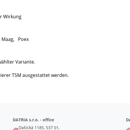
er Wirkung
, Maag, Poex
wählter Variante.
ierer TSM ausgestattet werden.
DATRIA s.r.o. - office
DA
Dašická 1185, 537 01,