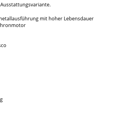
 Ausstattungsvariante.
imetallausführung mit hoher Lebensdauer
chronmotor
sco
ng