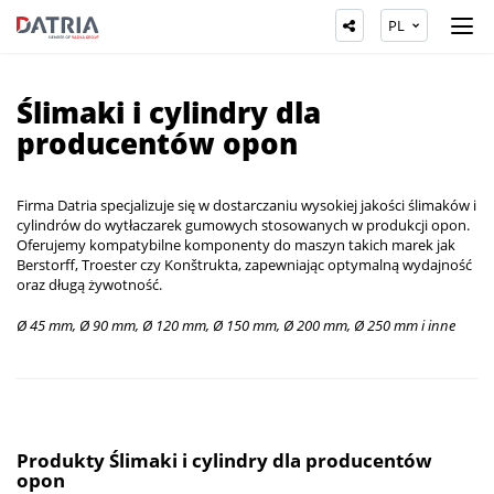
PL
Ślimaki i cylindry dla
producentów opon
Firma Datria specjalizuje się w dostarczaniu wysokiej jakości ślimaków i
cylindrów do wytłaczarek gumowych stosowanych w produkcji opon.
Oferujemy kompatybilne komponenty do maszyn takich marek jak
Berstorff, Troester czy Konštrukta, zapewniając optymalną wydajność
oraz długą żywotność.
Ø 45 mm, Ø 90 mm, Ø 120 mm, Ø 150 mm, Ø 200 mm, Ø 250 mm i inne
Produkty Ślimaki i cylindry dla producentów
opon