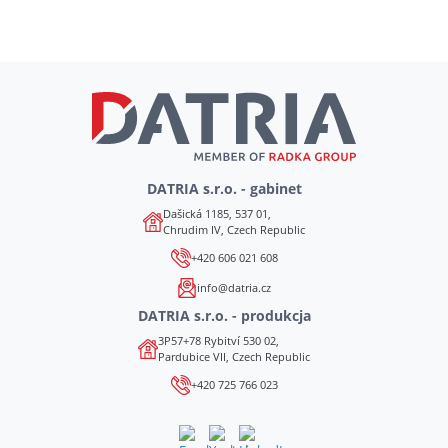
DATRIA s.r.o. - gabinet
Dašická 1185, 537 01,
Chrudim IV, Czech Republic
+420 606 021 608
info@datria.cz
DATRIA s.r.o. - produkcja
3P57+78 Rybitví 530 02,
Pardubice VII, Czech Republic
+420 725 766 023