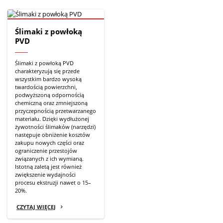
Ślimaki z powłoką
PVD
Ślimaki z powłoką PVD
charakteryzują się przede
wszystkim bardzo wysoką
twardością powierzchni,
podwyższoną odpornością
chemiczną oraz zmniejszoną
przyczepnością przetwarzanego
materiału. Dzięki wydłużonej
żywotności ślimaków (narzędzi)
następuje obniżenie kosztów
zakupu nowych części oraz
ograniczenie przestojów
związanych z ich wymianą.
Istotną zaletą jest również
zwiększenie wydajności
procesu ekstruzji nawet o 15–
20%.
CZYTAJ WIĘCEJ