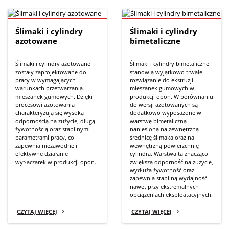
Ślimaki i cylindry
Ślimaki i cylindry
azotowane
bimetaliczne
Ślimaki i cylindry azotowane
Ślimaki i cylindry bimetaliczne
zostały zaprojektowane do
stanowią wyjątkowo trwałe
pracy w wymagających
rozwiązanie do ekstruzji
warunkach przetwarzania
mieszanek gumowych w
mieszanek gumowych. Dzięki
produkcji opon. W porównaniu
procesowi azotowania
do wersji azotowanych są
charakteryzują się wysoką
dodatkowo wyposażone w
odpornością na zużycie, długą
warstwę bimetaliczną
żywotnością oraz stabilnymi
naniesioną na zewnętrzną
parametrami pracy, co
średnicę ślimaka oraz na
zapewnia niezawodne i
wewnętrzną powierzchnię
efektywne działanie
cylindra. Warstwa ta znacząco
wytłaczarek w produkcji opon.
zwiększa odporność na zużycie,
wydłuża żywotność oraz
zapewnia stabilną wydajność
nawet przy ekstremalnych
obciążeniach eksploatacyjnych.
CZYTAJ WIĘCEJ
CZYTAJ WIĘCEJ